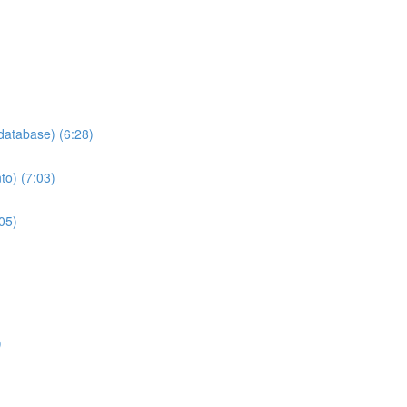
 database) (6:28)
to) (7:03)
05)
)